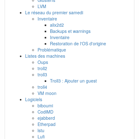
LVM
Le réseau du premier samedi
Inventaire
alix2d2
Backups et warnings
Inventaire
Restoration de l'OS d'origine
Problématique
Listes des machines
Oups
troll2
troll3
Troll3 : Ajouter un guest
troll4
VM moon
Logiciels
biboumi
CodiMD
ejabberd
Etherpad
lstu
Lufi